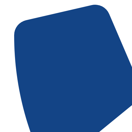
Gå
til
indholdet