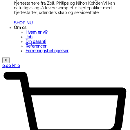
hjertestartere fra Zoll, Philips og Nihon Kohden.Vi kan
naturligvis også levere komplette hjertepakker med
hjertestarter, udendørs skab og serviceaftale.
SHOP NU
Om os
Hvem er vi?
Job
Din garanti
Referencer
Forretningsbetingelser
X
0,00
kr.
0