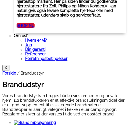
hjertestop markant. Her på siden finder du godkendte
hjertestartere fra Zoll, Philips og Nihon Kohden.Vi kan
naturligvis også levere komplette hjertepakker med
hjertestarter, udendørs skab og serviceaftale.
SHOP NU
Om os
Hvem er vi?
Job
Din garanti
Referencer
Forretningsbetingelser
X
Forside
/ Brandudstyr
Brandudstyr
Vores brandudstyr kan bruges både i virksomheder og private
hjem. 112 brandslukkeren er et effektivt brandslukningsmiddel der
er et godt supplement til eksisterende brandmateriel.
Brandtæpper er særligt velegnet i køkken eller campingvogn.
Røgalarmer sikrer at der varsles i tide ved en opstået brand.