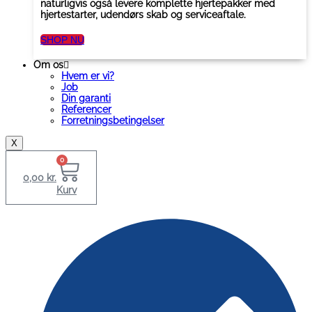
naturligvis også levere komplette hjertepakker med
hjertestarter, udendørs skab og serviceaftale.
SHOP NU
Om os
Hvem er vi?
Job
Din garanti
Referencer
Forretningsbetingelser
X
0
0,00
kr.
Kurv