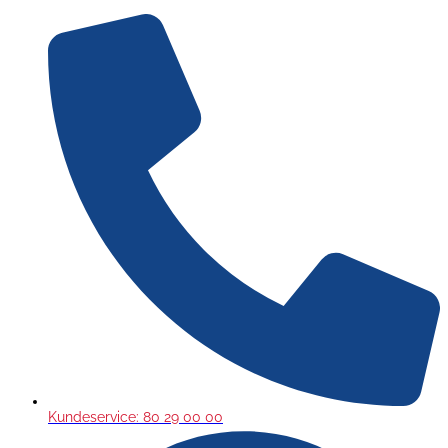
Gå
til
indholdet
Kundeservice: 80 29 00 00