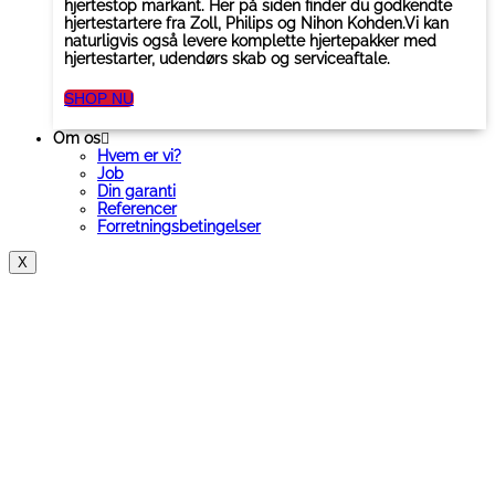
hjertestop markant. Her på siden finder du godkendte
hjertestartere fra Zoll, Philips og Nihon Kohden.Vi kan
naturligvis også levere komplette hjertepakker med
hjertestarter, udendørs skab og serviceaftale.
SHOP NU
Om os
Hvem er vi?
Job
Din garanti
Referencer
Forretningsbetingelser
X