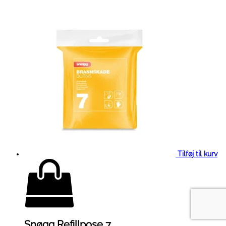
Tilføj til kurv
Snøgg Refillpose 7