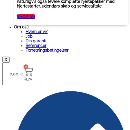
naturligvis også levere komplette hjertepakker med
hjertestarter, udendørs skab og serviceaftale.
SHOP NU
Om os
Hvem er vi?
Job
Din garanti
Referencer
Forretningsbetingelser
X
0
0,00
kr.
Kurv