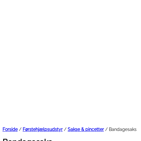
Forside
/
Førstehjælpsudstyr
/
Sakse & pincetter
/ Bandagesaks