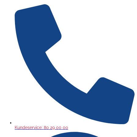
Gå
til
indholdet
Kundeservice: 80 29 00 00