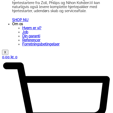
hjertestartere fra Zoll, Philips og Nihon Kohden.Vi kan
naturligvis også levere komplette hjertepakker med
hjertestarter, udendørs skab og serviceaftale.
SHOP NU
Om os
Hvem er vi?
Job
Din garanti
Referencer
Forretningsbetingelser
X
0,00
kr.
0