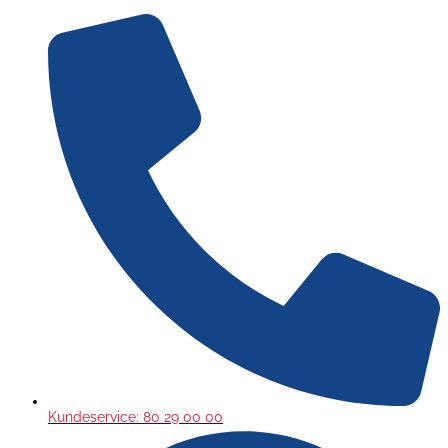
Gå
til
indholdet
Kundeservice: 80 29 00 00