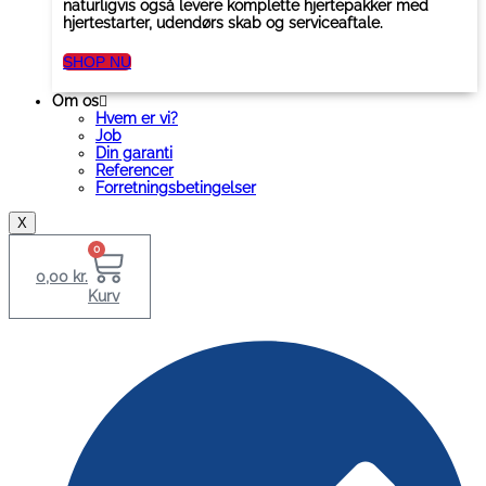
naturligvis også levere komplette hjertepakker med
hjertestarter, udendørs skab og serviceaftale.
SHOP NU
Om os
Hvem er vi?
Job
Din garanti
Referencer
Forretningsbetingelser
X
0
0,00
kr.
Kurv