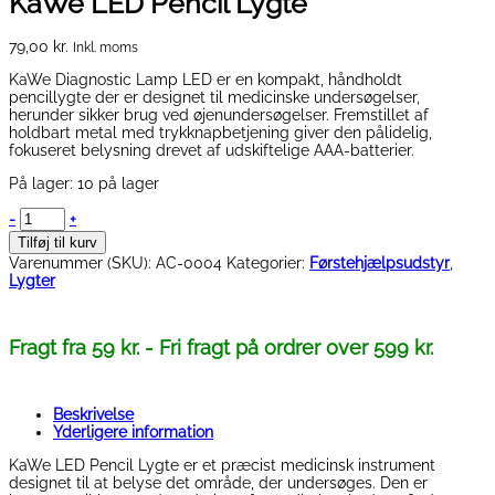
KaWe LED Pencil Lygte
79,00
kr.
Inkl. moms
KaWe Diagnostic Lamp LED er en kompakt, håndholdt
pencillygte der er designet til medicinske undersøgelser,
herunder sikker brug ved øjenundersøgelser. Fremstillet af
holdbart metal med trykknapbetjening giver den pålidelig,
fokuseret belysning drevet af udskiftelige AAA-batterier.
På lager:
10 på lager
KaWe
-
+
LED
Tilføj til kurv
Pencil
Varenummer (SKU):
AC-0004
Kategorier:
Førstehjælpsudstyr
,
Lygte
Lygter
antal
Fragt fra 59 kr. - Fri fragt på ordrer over 599 kr.
Beskrivelse
Yderligere information
KaWe LED Pencil Lygte er et præcist medicinsk instrument
designet til at belyse det område, der undersøges. Den er