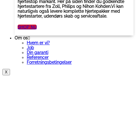
hjertestop markant. Her på siden finder du godkendte
hjertestartere fra Zoll, Philips og Nihon Kohden.Vi kan
naturligvis også levere komplette hjertepakker med
hjertestarter, udendørs skab og serviceaftale.
SHOP NU
Om os
Hvem er vi?
Job
Din garanti
Referencer
Forretningsbetingelser
X