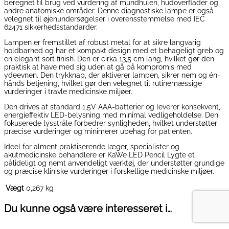
beregnet til brug ved vurdering af mundhulen, hudoverflader og
andre anatomiske områder. Denne diagnostiske lampe er også
velegnet til øjenundersøgelser i overensstemmelse med IEC
62471 sikkerhedsstandarder.
Lampen er fremstillet af robust metal for at sikre langvarig
holdbarhed og har et kompakt design med et behageligt greb og
en elegant sort finish. Den er cirka 13,5 cm lang, hvilket gør den
praktisk at have med sig uden at gå på kompromis med
ydeevnen. Den trykknap, der aktiverer lampen, sikrer nem og én-
hånds betjening, hvilket gør den velegnet til rutinemæssige
vurderinger i travle medicinske miljøer.
Den drives af standard 1,5V AAA-batterier og leverer konsekvent,
energieffektiv LED-belysning med minimal vedligeholdelse. Den
fokuserede lysstråle forbedrer synligheden, hvilket understøtter
præcise vurderinger og minimerer ubehag for patienten.
Ideel for alment praktiserende læger, specialister og
akutmedicinske behandlere er KaWe LED Pencil Lygte et
pålideligt og nemt anvendeligt værktøj, der understøtter grundige
og præcise kliniske vurderinger i forskellige medicinske miljøer.
Vægt
0,267 kg
Du kunne også være interesseret i…