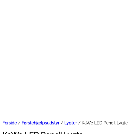
Forside
/
Førstehjælpsudstyr
/
Lygter
/ KaWe LED Pencil Lygte