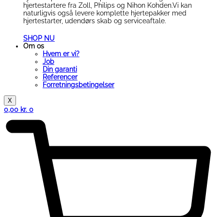
hjertestartere fra Zoll, Philips og Nihon Kohden.Vi kan
naturligvis også levere komplette hjertepakker med
hjertestarter, udendørs skab og serviceaftale.
SHOP NU
Om os
Hvem er vi?
Job
Din garanti
Referencer
Forretningsbetingelser
X
0,00
kr.
0