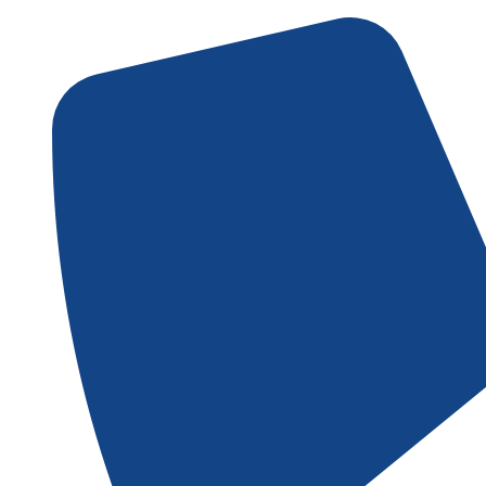
Gå
til
indholdet