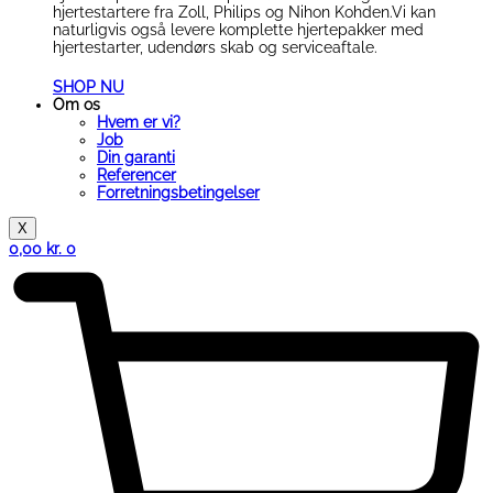
hjertestartere fra Zoll, Philips og Nihon Kohden.Vi kan
naturligvis også levere komplette hjertepakker med
hjertestarter, udendørs skab og serviceaftale.
SHOP NU
Om os
Hvem er vi?
Job
Din garanti
Referencer
Forretningsbetingelser
X
0,00
kr.
0