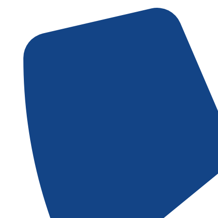
Gå
til
indholdet