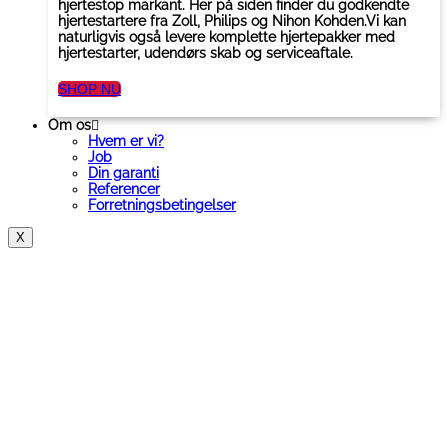
hjertestop markant. Her på siden finder du godkendte
hjertestartere fra Zoll, Philips og Nihon Kohden.Vi kan
naturligvis også levere komplette hjertepakker med
hjertestarter, udendørs skab og serviceaftale.
SHOP NU
Om os
Hvem er vi?
Job
Din garanti
Referencer
Forretningsbetingelser
X