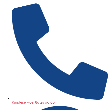
Gå
til
indholdet
Kundeservice: 80 29 00 00