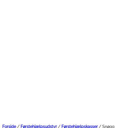
Forside
/
Førstehjælpsudstyr
/
Førstehjælpskasser
/ Snøgg