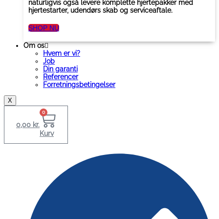
naturligvis også levere komplette hjertepakker med
hjertestarter, udendørs skab og serviceaftale.
SHOP NU
Om os
Hvem er vi?
Job
Din garanti
Referencer
Forretningsbetingelser
X
0
0,00
kr.
Kurv