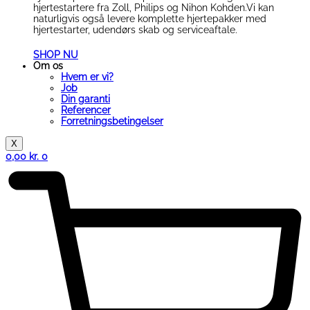
hjertestartere fra Zoll, Philips og Nihon Kohden.Vi kan
naturligvis også levere komplette hjertepakker med
hjertestarter, udendørs skab og serviceaftale.
SHOP NU
Om os
Hvem er vi?
Job
Din garanti
Referencer
Forretningsbetingelser
X
0,00
kr.
0