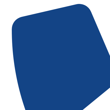
Gå
til
indholdet