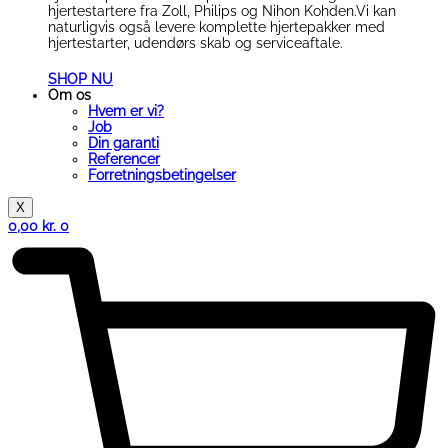
hjertestartere fra Zoll, Philips og Nihon Kohden.Vi kan
naturligvis også levere komplette hjertepakker med
hjertestarter, udendørs skab og serviceaftale.
SHOP NU
Om os
Hvem er vi?
Job
Din garanti
Referencer
Forretningsbetingelser
X
0,00
kr.
0