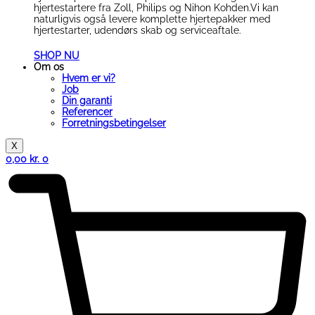
hjertestartere fra Zoll, Philips og Nihon Kohden.Vi kan
naturligvis også levere komplette hjertepakker med
hjertestarter, udendørs skab og serviceaftale.
SHOP NU
Om os
Hvem er vi?
Job
Din garanti
Referencer
Forretningsbetingelser
X
0,00
kr.
0