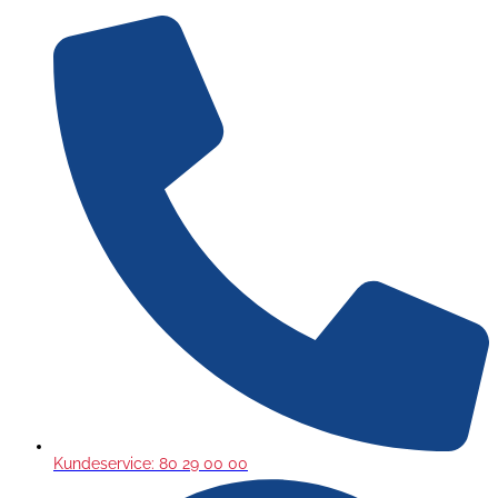
Gå
til
indholdet
Kundeservice: 80 29 00 00