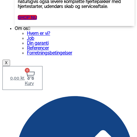
naturligvis også levere komplette hjertepakker med
hjertestarter, udendørs skab og serviceaftale.
SHOP NU
Om os
Hvem er vi?
Job
Din garanti
Referencer
Forretningsbetingelser
X
0
0,00
kr.
Kurv