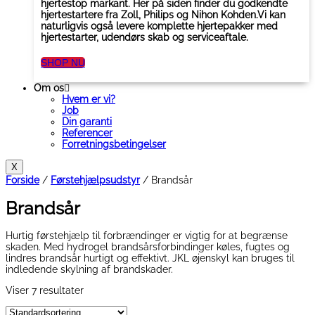
hjertestop markant. Her på siden finder du godkendte
hjertestartere fra Zoll, Philips og Nihon Kohden.Vi kan
naturligvis også levere komplette hjertepakker med
hjertestarter, udendørs skab og serviceaftale.
SHOP NU
Om os
Hvem er vi?
Job
Din garanti
Referencer
Forretningsbetingelser
X
Forside
/
Førstehjælpsudstyr
/ Brandsår
Brandsår
Hurtig førstehjælp til forbrændinger er vigtig for at begrænse
skaden. Med hydrogel brandsårsforbindinger køles, fugtes og
lindres brandsår hurtigt og effektivt. JKL øjenskyl kan bruges til
indledende skylning af brandskader.
Viser 7 resultater