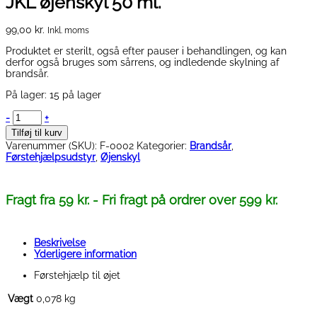
JKL øjenskyl 50 ml.
99,00
kr.
Inkl. moms
Produktet er sterilt, også efter pauser i behandlingen, og kan
derfor også bruges som sårrens, og indledende skylning af
brandsår.
På lager:
15 på lager
JKL
-
+
øjenskyl
Tilføj til kurv
50
Varenummer (SKU):
F-0002
Kategorier:
Brandsår
,
ml.
Førstehjælpsudstyr
,
Øjenskyl
antal
Fragt fra 59 kr. - Fri fragt på ordrer over 599 kr.
Beskrivelse
Yderligere information
Førstehjælp til øjet
Vægt
0,078 kg