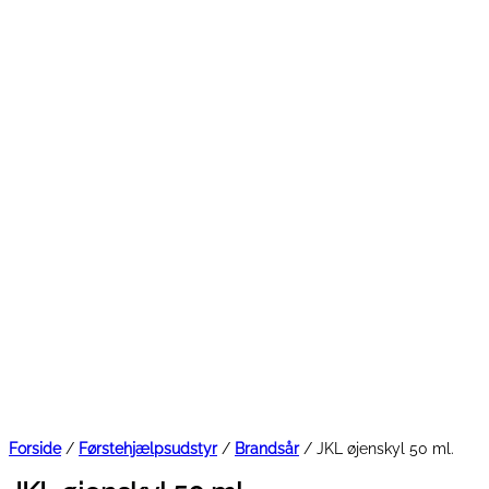
Forside
/
Førstehjælpsudstyr
/
Brandsår
/ JKL øjenskyl 50 ml.