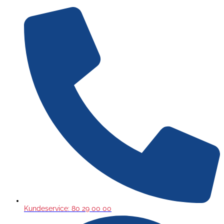
Gå
til
indholdet
Kundeservice: 80 29 00 00