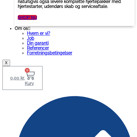
naturligvis også levere komplette hjertepakker med
hjertestarter, udendørs skab og serviceaftale.
SHOP NU
Om os
Hvem er vi?
Job
Din garanti
Referencer
Forretningsbetingelser
X
0
0,00
kr.
Kurv