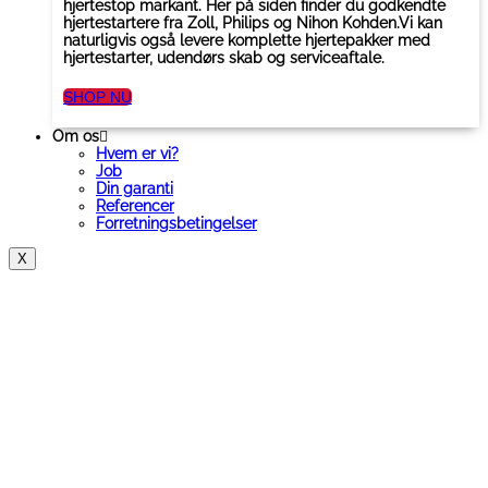
hjertestop markant. Her på siden finder du godkendte
hjertestartere fra Zoll, Philips og Nihon Kohden.Vi kan
naturligvis også levere komplette hjertepakker med
hjertestarter, udendørs skab og serviceaftale.
SHOP NU
Om os
Hvem er vi?
Job
Din garanti
Referencer
Forretningsbetingelser
X