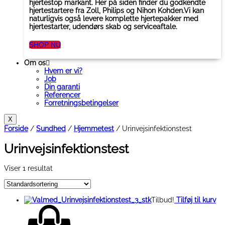
hjertestop markant. Her på siden finder du godkendte
hjertestartere fra Zoll, Philips og Nihon Kohden.Vi kan
naturligvis også levere komplette hjertepakker med
hjertestarter, udendørs skab og serviceaftale.
SHOP NU
Om os
Hvem er vi?
Job
Din garanti
Referencer
Forretningsbetingelser
X
Forside
/
Sundhed
/
Hjemmetest
/ Urinvejsinfektionstest
Urinvejsinfektionstest
Viser 1 resultat
Tilbud!
Tilføj til kurv