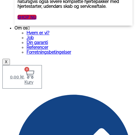
naturligvis også levere komplette hjertepakker med
hjertestarter, udendørs skab og serviceaftale.
SHOP NU
Om os
Hvem er vi?
Job
Din garanti
Referencer
Forretningsbetingelser
X
0
0,00
kr.
Kurv