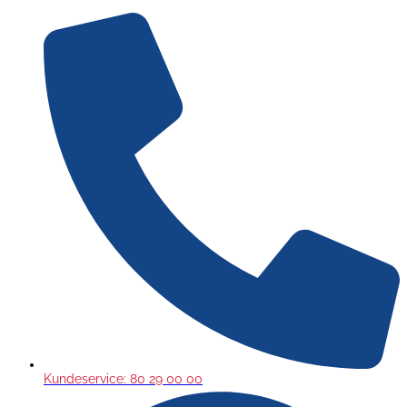
Gå
til
indholdet
Kundeservice: 80 29 00 00