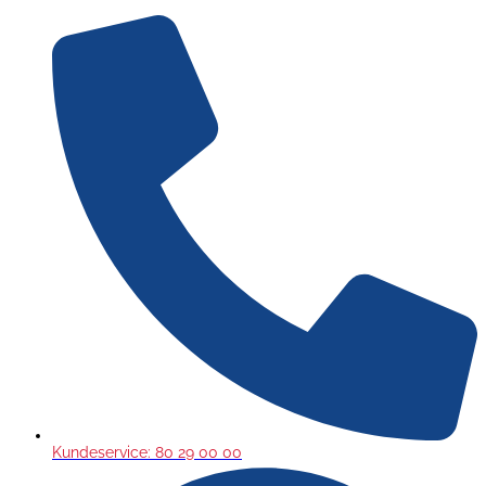
Gå
til
indholdet
Kundeservice: 80 29 00 00