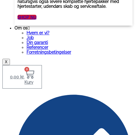
naturligvis også levere komplette hjertepakker med
hjertestarter, udendørs skab og serviceaftale.
SHOP NU
Om os
Hvem er vi?
Job
Din garanti
Referencer
Forretningsbetingelser
X
0
0,00
kr.
Kurv