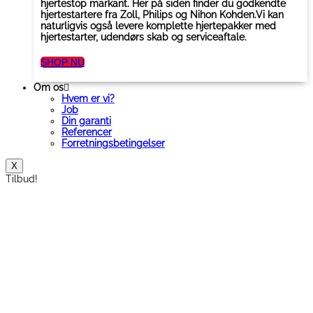
hjertestop markant. Her på siden finder du godkendte
hjertestartere fra Zoll, Philips og Nihon Kohden.Vi kan
naturligvis også levere komplette hjertepakker med
hjertestarter, udendørs skab og serviceaftale.
SHOP NU
Om os
Hvem er vi?
Job
Din garanti
Referencer
Forretningsbetingelser
X
Tilbud!