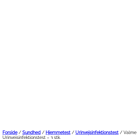
Forside
/
Sundhed
/
Hjemmetest
/
Urinvejsinfektionstest
/ Valme
Urinvejsinfektionstest – 3 stk.