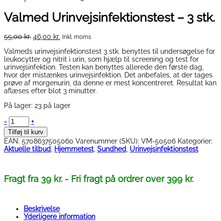
Valmed Urinvejsinfektionstest – 3 stk.
Den
Den
55,00
kr.
46,00
kr.
Inkl. moms
oprindelige
aktuelle
Valmeds urinvejsinfektionstest 3 stk. benyttes til undersøgelse for
pris
pris
leukocytter og nitrit i urin, som hjælp til screening og test for
var:
er:
urinvejsinfektion. Testen kan benyttes allerede den første dag,
55,00 kr..
46,00 kr..
hvor der mistænkes urinvejsinfektion. Det anbefales, at der tages
prøve af morgenurin, da denne er mest koncentreret. Resultat kan
aflæses efter blot 3 minutter.
På lager:
23 på lager
Valmed
-
+
Urinvejsinfektionstest
Tilføj til kurv
-
EAN:
5708637505060
Varenummer (SKU):
VM-50506
Kategorier:
3
Aktuelle tilbud
,
Hjemmetest
,
Sundhed
,
Urinvejsinfektionstest
stk.
antal
Fragt fra 39 kr. - Fri fragt på ordrer over 399 kr.
Beskrivelse
Yderligere information