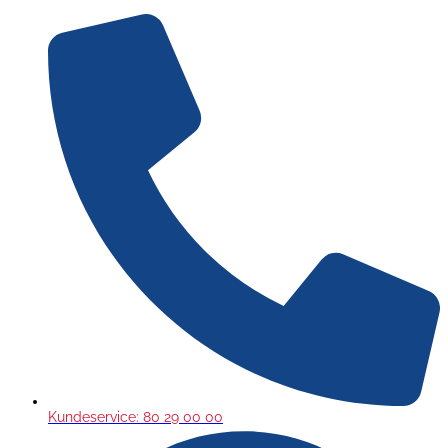
Gå
til
indholdet
Kundeservice: 80 29 00 00