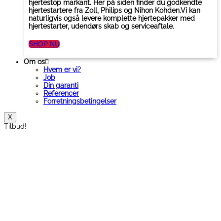
hjertestop markant. Her på siden finder du godkendte
hjertestartere fra Zoll, Philips og Nihon Kohden.Vi kan
naturligvis også levere komplette hjertepakker med
hjertestarter, udendørs skab og serviceaftale.
SHOP NU
Om os
Hvem er vi?
Job
Din garanti
Referencer
Forretningsbetingelser
X
Tilbud!