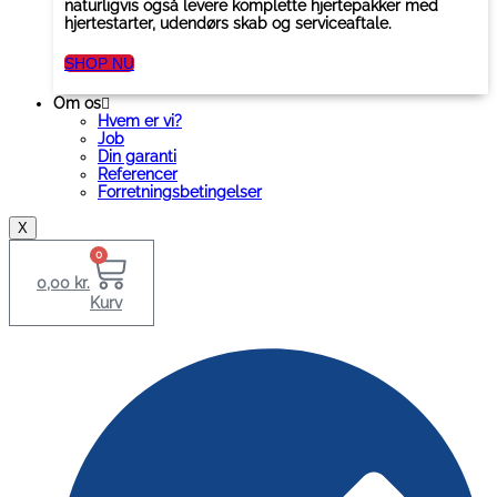
naturligvis også levere komplette hjertepakker med
hjertestarter, udendørs skab og serviceaftale.
SHOP NU
Om os
Hvem er vi?
Job
Din garanti
Referencer
Forretningsbetingelser
X
0
0,00
kr.
Kurv