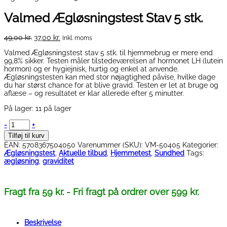
Valmed Ægløsningstest Stav 5 stk.
Den
Den
49,00
kr.
37,00
kr.
Inkl. moms
oprindelige
aktuelle
Valmed Ægløsningstest stav 5 stk. til hjemmebrug er mere end
pris
pris
99,8% sikker. Testen måler tilstedeværelsen af hormonet LH (lutein
var:
er:
hormon) og er hygiejnisk, hurtig og enkel at anvende.
49,00 kr..
37,00 kr..
Ægløsningstesten kan med stor nøjagtighed påvise, hvilke dage
du har størst chance for at blive gravid. Testen er let at bruge og
aflæse – og resultatet er klar allerede efter 5 minutter.
På lager:
11 på lager
Valmed
-
+
Ægløsningstest
Tilføj til kurv
Stav
EAN:
5708367504050
Varenummer (SKU):
VM-50405
Kategorier:
5
Ægløsningstest
,
Aktuelle tilbud
,
Hjemmetest
,
Sundhed
Tags:
stk.
ægløsning
,
graviditet
antal
Fragt fra 59 kr. - Fri fragt på ordrer over 599 kr.
Beskrivelse