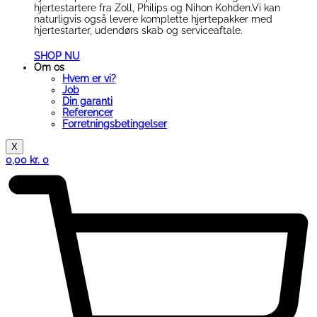
hjertestartere fra Zoll, Philips og Nihon Kohden.Vi kan
naturligvis også levere komplette hjertepakker med
hjertestarter, udendørs skab og serviceaftale.
SHOP NU
Om os
Hvem er vi?
Job
Din garanti
Referencer
Forretningsbetingelser
X
0,00
kr.
0