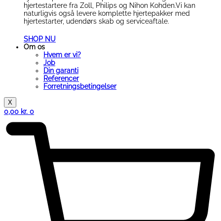
hjertestartere fra Zoll, Philips og Nihon Kohden.Vi kan
naturligvis også levere komplette hjertepakker med
hjertestarter, udendørs skab og serviceaftale.
SHOP NU
Om os
Hvem er vi?
Job
Din garanti
Referencer
Forretningsbetingelser
X
0,00
kr.
0